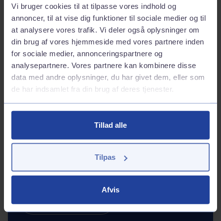
Shell Express stationer i hele landet. Du kan også bruge
Vi bruger cookies til at tilpasse vores indhold og
kortet på en af de mange OKQ8 stationer i Sverige.
annoncer, til at vise dig funktioner til sociale medier og til
at analysere vores trafik. Vi deler også oplysninger om
din brug af vores hjemmeside med vores partnere inden
Bestil erhvervskort
for sociale medier, annonceringspartnere og
analysepartnere. Vores partnere kan kombinere disse
data med andre oplysninger, du har givet dem, eller som
de har indsamlet fra din brug af deres tjenester.
Hold dig opdateret
Tilmeld dig Q8 Erhvervsnyhedsbrev og få relevant
Tillad alle
viden, gode råd og opdateringer, der gør det
nemmere at drive din forretning i hverdagen. Vi
kender din branche – og vi tilpasser selvfølgelig
Tilpas
indholdet, så det giver mening for dig.
Afvis
Tilmeld dig her