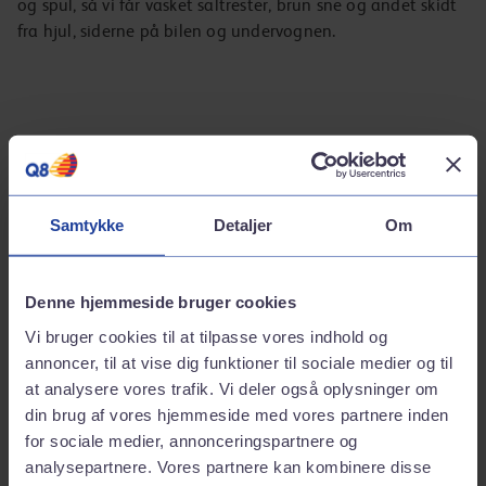
og spul, så vi får vasket saltrester, brun sne og andet skidt
fra hjul, siderne på bilen og undervognen.
Kom godt i gang med din bilvask
Kom hurtigt og nemt i gang med en bilvask hos Q8. Sådan
Samtykke
Detaljer
Om
gør du:
Hent Q8-appen
1
Download appen og log ind med din Q8-profil
Denne hjemmeside bruger cookies
Vi bruger cookies til at tilpasse vores indhold og
annoncer, til at vise dig funktioner til sociale medier og til
at analysere vores trafik. Vi deler også oplysninger om
Vælg din ønskede vask
2
din brug af vores hjemmeside med vores partnere inden
Efter du har valgt "Bilvask", får du et overblik over
for sociale medier, annonceringspartnere og
vores vaske. Vælg det der passer til dine behov.
analysepartnere. Vores partnere kan kombinere disse