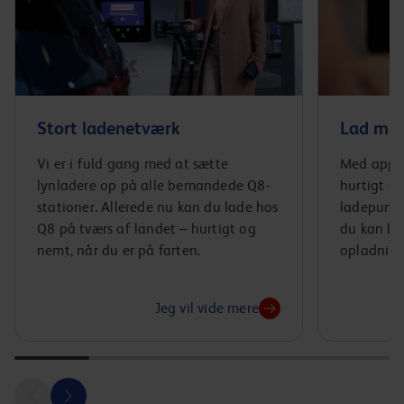
Stort ladenetværk
Lad med
Vi er i fuld gang med at sætte
Med appen
lynladere op på alle bemandede Q8-
hurtigt ov
stationer. Allerede nu kan du lade hos
ladepunkt
Q8 på tværs af landet – hurtigt og
du kan bå
nemt, når du er på farten.
opladning
Jeg vil vide mere