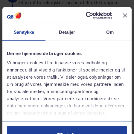
Tilføj dit betalingskort og betal direkte i appen.
Samtykke
Detaljer
Om
Tag et velfortjent hvil
3
Lad selv op med varm kaffe og god mad fra
stationen.
Denne hjemmeside bruger cookies
Vi bruger cookies til at tilpasse vores indhold og
annoncer, til at vise dig funktioner til sociale medier og til
at analysere vores trafik. Vi deler også oplysninger om
din brug af vores hjemmeside med vores partnere inden
for sociale medier, annonceringspartnere og
Nyd ladepausen hos Q8
analysepartnere. Vores partnere kan kombinere disse
data med andre oplysninger, du har givet dem, eller som
Vi har et bredt udvalg af mad og drikkevarer, som du kan
de har indsamlet fra din brug af deres tjenester.
nyde, mens bilen lader. Så sving forbi, og få mere ud af
ladepausen.