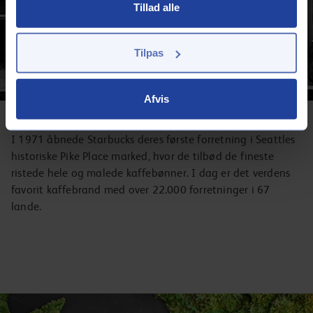
Tillad alle
Tilpas
Afvis
Starbucks historien
I 1971 åbnede Starbucks deres første forretning i Seattles
historiske Pike Place marked, hvor de tilbød de fineste
ristede hele og malede kaffebønner. I dag er det verdens
favorit kaffebrand med over 22.000 forretninger i 67
lande.