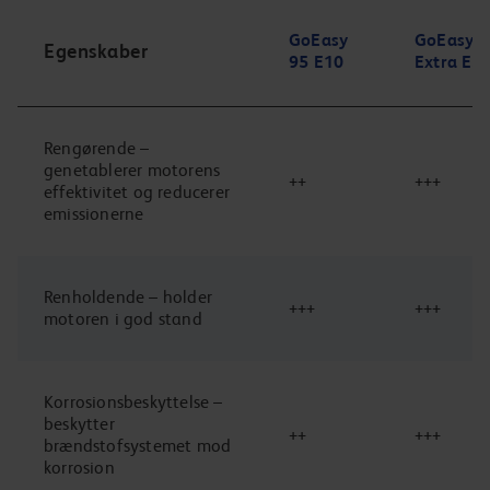
GoEasy
GoEasy
Egenskaber
95 E10
Extra E5
Rengørende –
genetablerer motorens
++
+++
effektivitet og reducerer
emissionerne
Renholdende – holder
+++
+++
motoren i god stand
Korrosionsbeskyttelse –
beskytter
++
+++
brændstofsystemet mod
korrosion