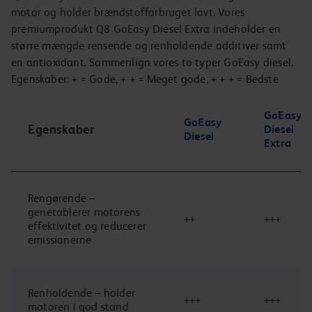
motor og holder brændstofforbruget lavt. Vores
premiumprodukt Q8 GoEasy Diesel Extra indeholder en
større mængde rensende og renholdende additiver samt
en antioxidant. Sammenlign vores to typer GoEasy diesel.
Egenskaber: + = Gode, + + = Meget gode, + + + = Bedste
GoEasy
GoEasy
Egenskaber
Diesel
Diesel
Extra
Rengørende –
genetablerer motorens
++
+++
effektivitet og reducerer
emissionerne
Renholdende – holder
+++
+++
motoren i god stand