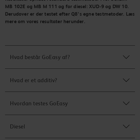
MB 102E og MB M 111 og for diesel: XUD-9 og DW 10.
Derudover er der testet efter Q8’s egne testmetoder. Læs
mere om vores resultater herunder.
Hvad består GoEasy af?
GoEasy Benzin består af
Hvad er et additiv?
Benzin
5-10% Ethanol
Et additiv er en nøje afbalanceret blanding af
Additiv
Hvordan testes GoEasy
forskellige komponenter med forskellige egenskaber,
som tilsammen giver en komplet forbedrende virkning
GoEasy Diesel består af
på benzin- og dieselmotorers drift og effektivitet.
Q8 GoEasy er kvalitetstestet i tre trin på både
Diesel
Diesel
Additiverne i GoEasy-brændstofferne indeholder
eksterne laboratorier og på Q8’s eget
<7% Biodiesel
aktive komponenter med nedenstående funktion:
forskningslaboratorie.