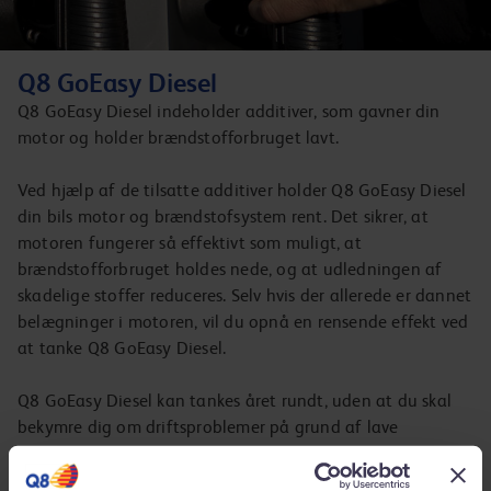
Q8 GoEasy Diesel
Q8 GoEasy Diesel indeholder additiver, som gavner din
motor og holder brændstofforbruget lavt.
Ved hjælp af de tilsatte additiver holder Q8 GoEasy Diesel
din bils motor og brændstofsystem rent. Det sikrer, at
motoren fungerer så effektivt som muligt, at
brændstofforbruget holdes nede, og at udledningen af
skadelige stoffer reduceres. Selv hvis der allerede er dannet
belægninger i motoren, vil du opnå en rensende effekt ved
at tanke Q8 GoEasy Diesel.
Q8 GoEasy Diesel kan tankes året rundt, uden at du skal
bekymre dig om driftsproblemer på grund af lave
temperaturer.