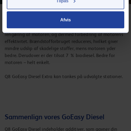
Tilpas
Q8 GoEasy Diesel Extra
Afvis
Q8 GoEasy Diesel Extra er tilsat en større mængde
additiver, som giver en hurtigere og mere effektiv
rengøring af motoren, og dermed forbedring af motorens
effektivitet. Brændstofforbruget reduceres, hvilket giver
mindre udslip af skadelige stoffer, mens motoren yder
bedre. Derudover er der tilsat 7 % biodiesel. Bedre for
motoren – helt enkelt.
Q8 GoEasy Diesel Extra kan tankes på udvalgte stationer.
Sammenlign vores GoEasy Diesel
Q8 GoEasy Diesel indeholder additiver, som gavner din