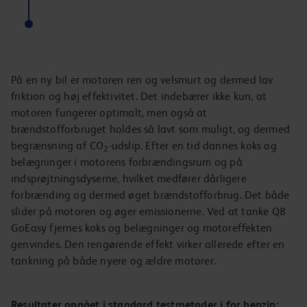
På en ny bil er motoren ren og velsmurt og dermed lav
friktion og høj effektivitet. Det indebærer ikke kun, at
motoren fungerer optimalt, men også at
brændstofforbruget holdes så lavt som muligt, og dermed
begrænsning af CO
-udslip. Efter en tid dannes koks og
2
belægninger i motorens forbrændingsrum og på
indsprøjtningsdyserne, hvilket medfører dårligere
forbrænding og dermed øget brændstofforbrug. Det både
slider på motoren og øger emissionerne. Ved at tanke Q8
GoEasy fjernes koks og belægninger og motoreffekten
genvindes. Den rengørende effekt virker allerede efter en
tankning på både nyere og ældre motorer.
Resultater opnået i standard testmetoder i for benzin: