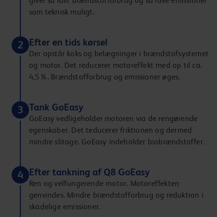
giver så lavt brændstofforbrug og så lave emissioner
som teknisk muligt.
Efter en tids kørsel
2
Der opstår koks og belægninger i brændstofsystemet
og motor. Det reducerer motoreffekt med op til ca.
4,5%. Brændstofforbrug og emissioner øges.
Tank GoEasy
3
GoEasy vedligeholder motoren via de rengørende
egenskaber. Det teducerer friktionen og dermed
mindre slitage. GoEasy indeholder biobrændstoffer.
Efter tankning af Q8 GoEasy
4
Ren og velfungerende motor. Motoreffekten
genvindes. Mindre brændstofforbrug og reduktion i
skadelige emissioner.