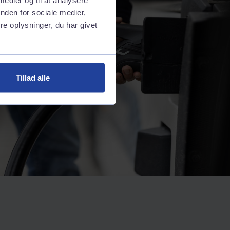
nden for sociale medier,
e oplysninger, du har givet
Tillad alle