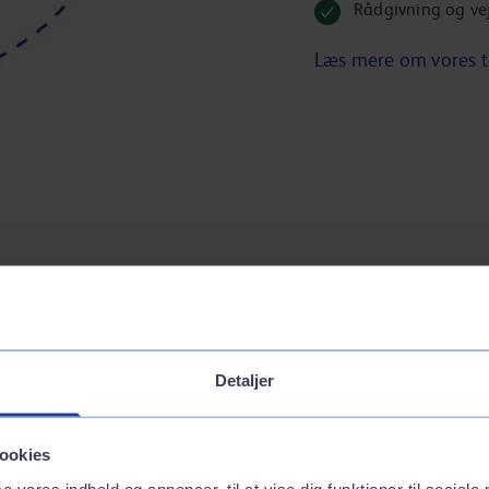
Rådgivning og ve
Læs mere om vores t
er du nemt, og alt forbrug samles på én faktura
Detaljer
ookies
se vores indhold og annoncer, til at vise dig funktioner til sociale