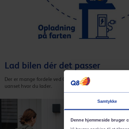
Lad bilen dér det passer
Der er mange fordele ved Q8. Med Firmakort Plus EL lad
uanset hvor du lader.
Samtykke
Denne hjemmeside bruger c
Vi bruger cookies til at tilpas