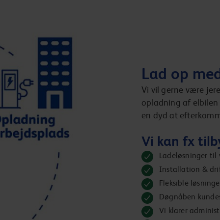
Lad op med
Vi vil gerne være jer
opladning af elbilen –
en dyd at efterkomm
Vi kan fx tilb
Ladeløsninger til
Installation & dri
Fleksible løsning
Døgnåben kundes
Vi klarer adminis