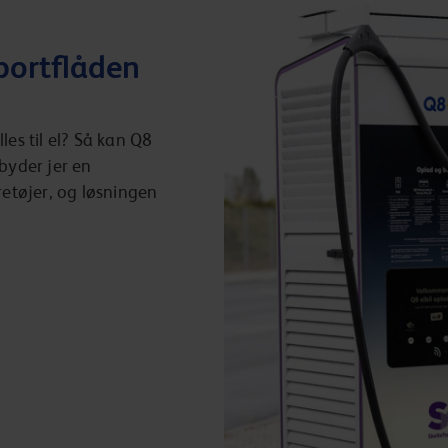
portflåden
les til el? Så kan Q8
lbyder jer en
retøjer, og løsningen