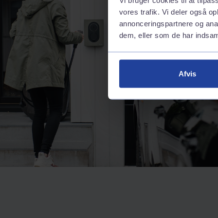
vores trafik. Vi deler også 
annonceringspartnere og anal
dem, eller som de har indsaml
Afvis