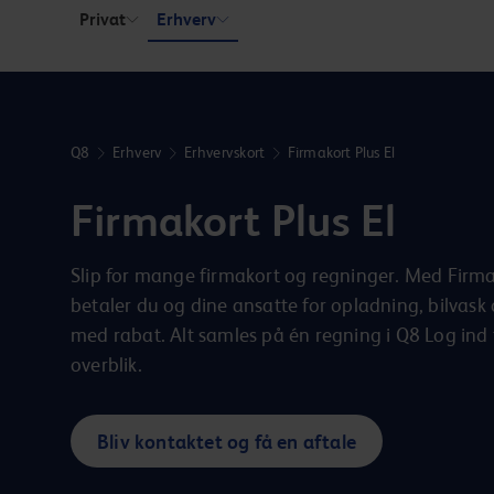
Hoppa över länk
Privat
Erhverv
Q8
Erhverv
Erhvervskort
Firmakort Plus El
Firmakort Plus El
Slip for mange firmakort og regninger. Med Firma
betaler du og dine ansatte for opladning, bilvas
med rabat. Alt samles på én regning i Q8 Log ind 
overblik.
Bliv kontaktet og få en aftale