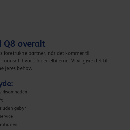
 Q8 overalt
es foretrukne partner, når det kommer til
 uanset, hvor I lader elbilerne. Vi vil gøre det til
e jeres behov.
yde:
 virksomheden
ft
er uden gebyr
ervice
trationen