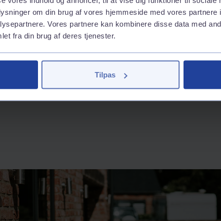
oplysninger om din brug af vores hjemmeside med vores partnere i
ysepartnere. Vores partnere kan kombinere disse data med andr
et fra din brug af deres tjenester.
På arbejdspladsen
Vi opsætter ladestandere på arbejdspladsen,
så I kan oplade i arbejdstiden. Alt forbrug
Tilpas
samles på firmaets konto hos Q8