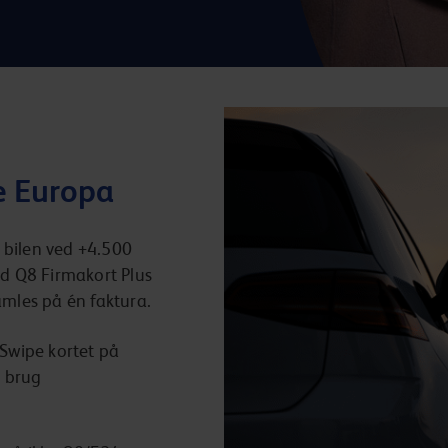
e Europa
 bilen ved +4.500
d Q8 Firmakort Plus
amles på én faktura.
Swipe kortet på
r brug