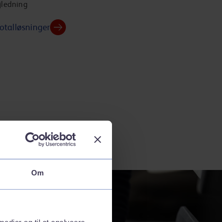
jledning
otalløsninger
Om
 medier og til at analysere