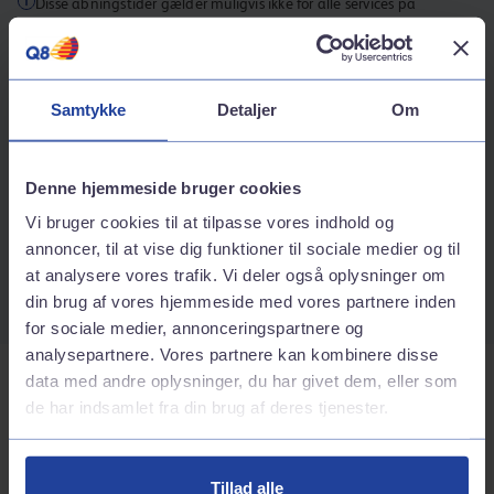
Disse åbningstider gælder muligvis ikke for alle services på
stationen.
Kontaktinformation
Samtykke
Detaljer
Om
Adresse
H. p. hansensgade 30
6200
Åbenrå
Denne hjemmeside bruger cookies
Rutebeskrivelse
Vi bruger cookies til at tilpasse vores indhold og
Telefonnummer
annoncer, til at vise dig funktioner til sociale medier og til
at analysere vores trafik. Vi deler også oplysninger om
70242424
din brug af vores hjemmeside med vores partnere inden
for sociale medier, annonceringspartnere og
analysepartnere. Vores partnere kan kombinere disse
data med andre oplysninger, du har givet dem, eller som
Tjenester på stationen
de har indsamlet fra din brug af deres tjenester.
Bilvask
Tillad alle