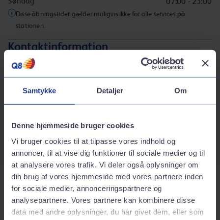
Søndag
07:00 - 23:00
Disse åbningstider gælder muligvis ikke for alle services på
stationen.
Kontaktinformation
Adresse
Silkeborgvej 304-306
8230
Åbyhøj
Samtykke
Detaljer
Om
Rutebeskrivelse
Telefonnummer
Denne hjemmeside bruger cookies
86258599
Vi bruger cookies til at tilpasse vores indhold og
annoncer, til at vise dig funktioner til sociale medier og til
at analysere vores trafik. Vi deler også oplysninger om
din brug af vores hjemmeside med vores partnere inden
Tjenester på stationen
for sociale medier, annonceringspartnere og
analysepartnere. Vores partnere kan kombinere disse
data med andre oplysninger, du har givet dem, eller som
Bilvask