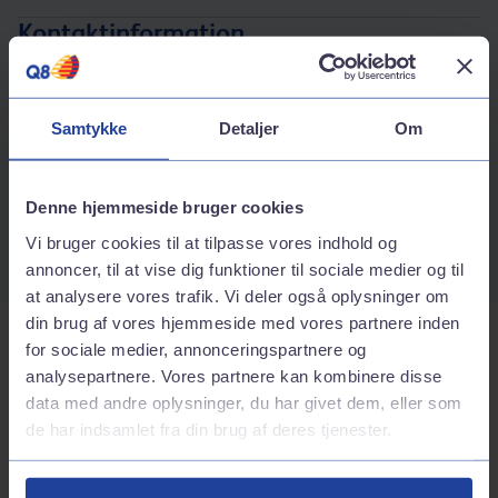
Kontaktinformation
Adresse
Hadsundvej 95
Samtykke
Detaljer
Om
9000
Ålborg
Rutebeskrivelse
Telefonnummer
Denne hjemmeside bruger cookies
98126811
Vi bruger cookies til at tilpasse vores indhold og
annoncer, til at vise dig funktioner til sociale medier og til
at analysere vores trafik. Vi deler også oplysninger om
din brug af vores hjemmeside med vores partnere inden
Tjenester på stationen
for sociale medier, annonceringspartnere og
analysepartnere. Vores partnere kan kombinere disse
data med andre oplysninger, du har givet dem, eller som
Bilvask
de har indsamlet fra din brug af deres tjenester.
Inkluderede services
Vaskehal
Brændstof