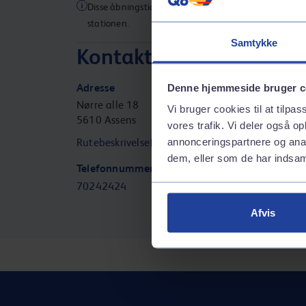
Disse åbningstider gælder muligvis ikke for alle servic
stationen.
Samtykke
Kontaktinformation
Adresse
Denne hjemmeside bruger c
Nørre alle 18
Vi bruger cookies til at tilpas
5610
Assens
vores trafik. Vi deler også 
annonceringspartnere og anal
Rutebeskrivelse
dem, eller som de har indsaml
Telefonnummer
70242424
Afvis