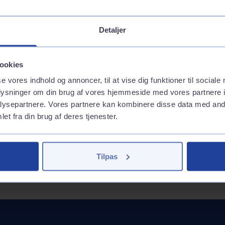
es på
Vaskehal
Brændstof
Detaljer
Inkluderede services
GoEasy 95 (E10)
Andre services
GoEasy 98 Extra (E5)
ookies
GoEasy Diesel Extra
Inkluderede services
se vores indhold og annoncer, til at vise dig funktioner til sociale
GoEasy Diesel
Vask med appen
oplysninger om din brug af vores hjemmeside med vores partnere i
Tank med appen
ysepartnere. Vores partnere kan kombinere disse data med andr
et fra din brug af deres tjenester.
Tilpas