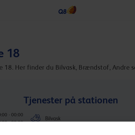
e 18
 18. Her finder du Bilvask, Brændstof, Andre s
Tjenester på stationen
:00 - 00:00
Bilvask
:00 - 00:00
:00 - 00:00
Inkluderede services