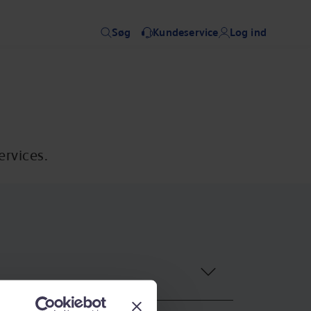
Søg
Kundeservice
Log ind
ervices.