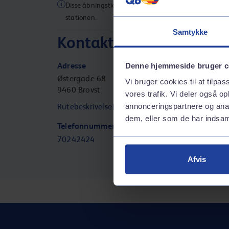
Disse åbningstider gælder muligvis ikke for alle servic
stationen.
Samtykke
Kontaktinformation
Adresse
Denne hjemmeside bruger c
Østergade 68
Vi bruger cookies til at tilpas
9460
Brovst
vores trafik. Vi deler også 
annonceringspartnere og anal
Rutebeskrivelse
dem, eller som de har indsaml
Telefonnummer
70242424
Afvis