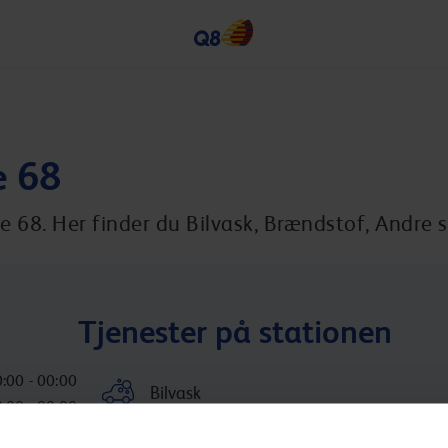
e 68
 68. Her finder du Bilvask, Brændstof, Andre s
Tjenester på stationen
:00 - 00:00
Bilvask
:00 - 00:00
:00 - 00:00
Inkluderede services