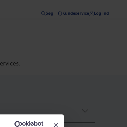
Søg
Kundeservice
Log ind
ervices.