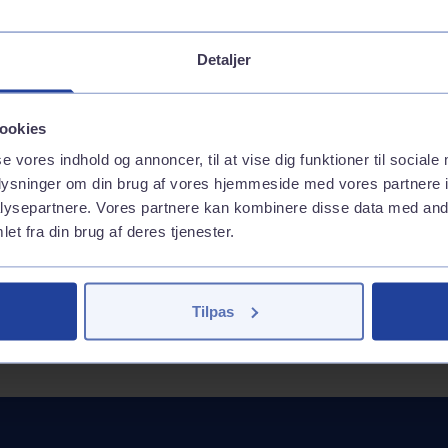
es på
Vaskehal
Brændstof
Detaljer
Inkluderede services
GoEasy 95 (E10)
Andre services
GoEasy 98 Extra (E5)
ookies
GoEasy Diesel
Inkluderede services
se vores indhold og annoncer, til at vise dig funktioner til sociale
Vask med appen
oplysninger om din brug af vores hjemmeside med vores partnere i
Tank med appen
ysepartnere. Vores partnere kan kombinere disse data med andr
et fra din brug af deres tjenester.
Tilpas