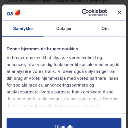
Disse åbningstider gælder muligvis ikke for alle services på
stationen.
Kontaktinformation
Samtykke
Detaljer
Om
Adresse
Vestergade 28
9690
Fjerritslev
Denne hjemmeside bruger cookies
Rutebeskrivelse
Vi bruger cookies til at tilpasse vores indhold og
Telefonnummer
annoncer, til at vise dig funktioner til sociale medier og til
at analysere vores trafik. Vi deler også oplysninger om
70242424
din brug af vores hjemmeside med vores partnere inden
for sociale medier, annonceringspartnere og
analysepartnere. Vores partnere kan kombinere disse
data med andre oplysninger, du har givet dem, eller som
Tjenester på stationen
de har indsamlet fra din brug af deres tjenester.
Bilvask
Tillad alle