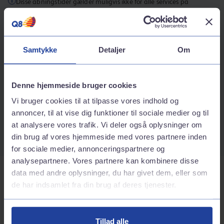
Disse åbningstider gælder muligvis ikke for alle services på
stationen.
Kontaktinformation
Samtykke
Detaljer
Om
Adresse
Randersvej 34
8830
Hammershøj
Denne hjemmeside bruger cookies
Rutebeskrivelse
Vi bruger cookies til at tilpasse vores indhold og
Telefonnummer
annoncer, til at vise dig funktioner til sociale medier og til
at analysere vores trafik. Vi deler også oplysninger om
70242424
din brug af vores hjemmeside med vores partnere inden
for sociale medier, annonceringspartnere og
analysepartnere. Vores partnere kan kombinere disse
data med andre oplysninger, du har givet dem, eller som
Tjenester på stationen
de har indsamlet fra din brug af deres tjenester.
Bilvask
Tillad alle