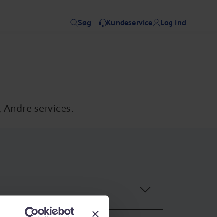
Søg
Kundeservice
Log ind
 Andre services.