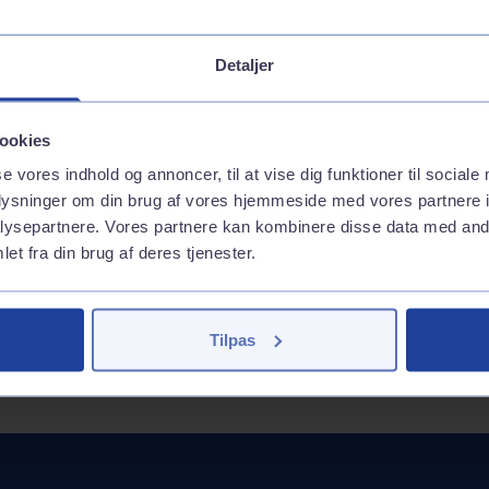
es på
Vaskehal
Brændstof
Detaljer
Inkluderede services
GoEasy 95 (E10)
Andre services
GoEasy 98 Extra (E5)
ookies
GoEasy Diesel Extra
Inkluderede services
se vores indhold og annoncer, til at vise dig funktioner til sociale
GoEasy Diesel
Vask med appen
oplysninger om din brug af vores hjemmeside med vores partnere i
Tank med appen
ysepartnere. Vores partnere kan kombinere disse data med andr
et fra din brug af deres tjenester.
Tilpas