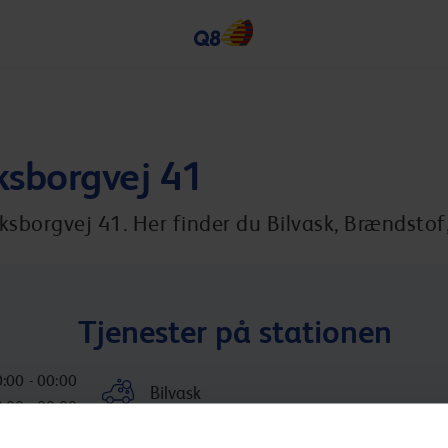
iksborgvej 41
ksborgvej 41. Her finder du Bilvask, Brændstof,
Tjenester på stationen
:00 - 00:00
Bilvask
:00 - 00:00
:00 - 00:00
Inkluderede services