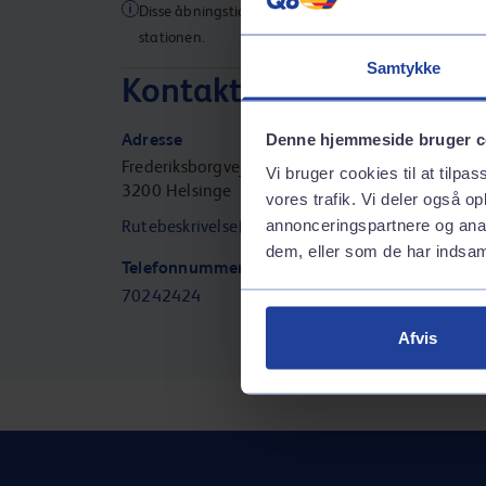
Disse åbningstider gælder muligvis ikke for alle servic
stationen.
Samtykke
Kontaktinformation
Adresse
Denne hjemmeside bruger c
Frederiksborgvej 41
Vi bruger cookies til at tilpas
3200
Helsinge
vores trafik. Vi deler også 
annonceringspartnere og anal
Rutebeskrivelse
dem, eller som de har indsaml
Telefonnummer
70242424
Afvis