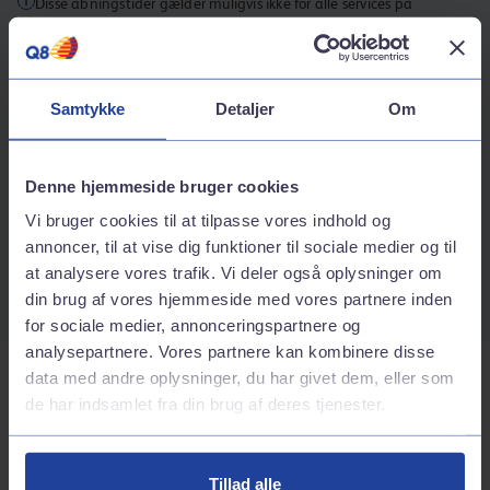
Disse åbningstider gælder muligvis ikke for alle services på
stationen.
Kontaktinformation
Samtykke
Detaljer
Om
Adresse
Nørregade 16
6960
Hvide sande
Denne hjemmeside bruger cookies
Rutebeskrivelse
Vi bruger cookies til at tilpasse vores indhold og
Telefonnummer
annoncer, til at vise dig funktioner til sociale medier og til
at analysere vores trafik. Vi deler også oplysninger om
70242424
din brug af vores hjemmeside med vores partnere inden
for sociale medier, annonceringspartnere og
analysepartnere. Vores partnere kan kombinere disse
data med andre oplysninger, du har givet dem, eller som
Tjenester på stationen
de har indsamlet fra din brug af deres tjenester.
Bilvask
Tillad alle