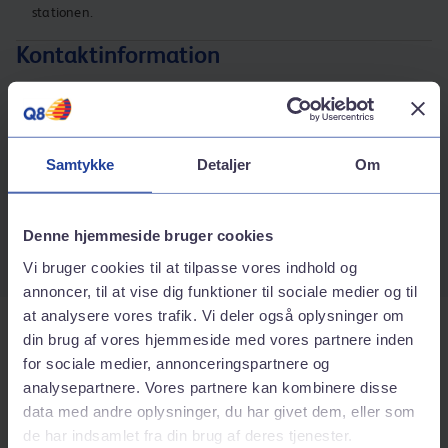
stationen.
Kontaktinformation
Adresse
Motelvej 1
2690
Karlslunde
Samtykke
Detaljer
Om
Rutebeskrivelse
Telefonnummer
Denne hjemmeside bruger cookies
56142944
Vi bruger cookies til at tilpasse vores indhold og
annoncer, til at vise dig funktioner til sociale medier og til
at analysere vores trafik. Vi deler også oplysninger om
Tjenester på stationen
din brug af vores hjemmeside med vores partnere inden
for sociale medier, annonceringspartnere og
analysepartnere. Vores partnere kan kombinere disse
Bilvask
data med andre oplysninger, du har givet dem, eller som
de har indsamlet fra din brug af deres tjenester.
Inkluderede services