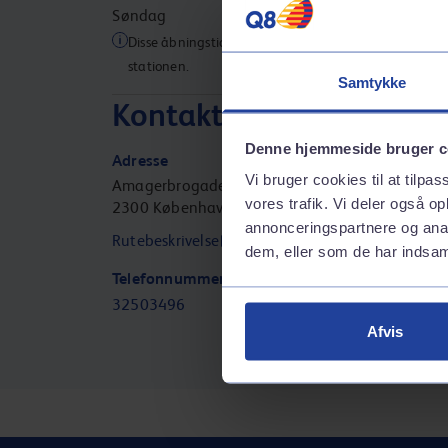
Søndag
07
Disse åbningstider gælder muligvis ikke for alle servic
stationen.
Samtykke
Kontaktinformation
Denne hjemmeside bruger c
Adresse
Vi bruger cookies til at tilpas
Amagerbrogade 289
vores trafik. Vi deler også 
2300
København s
annonceringspartnere og anal
Rutebeskrivelse
dem, eller som de har indsaml
Telefonnummer
32503496
Afvis