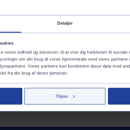
:00 - 23:00
Inkluderede services
es på
Vaskehal
Trailerudlejning
Detaljer
Inkluderede services
Trailerudlejning
Brændstof
ookies
se vores indhold og annoncer, til at vise dig funktioner til sociale
Inkluderede services
oplysninger om din brug af vores hjemmeside med vores partnere i
GoEasy 95 (E10)
Butik
ysepartnere. Vores partnere kan kombinere disse data med andr
GoEasy 98 Extra (E5)
et fra din brug af deres tjenester.
GoEasy Diesel Extra
Inkluderede services
GoEasy Diesel
Håndkøbsmedicin
Andre services
AdBlue på dunk
GoEasy Diesel High Speed
Tilpas
Inkluderede services
Vask med appen
Tank med appen