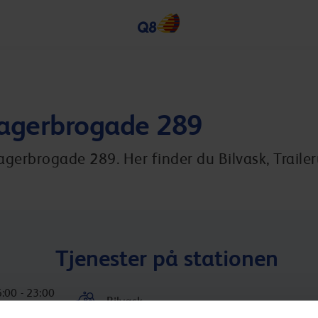
agerbrogade 289
erbrogade 289. Her finder du Bilvask, Trailer
Tjenester på stationen
:00 - 23:00
Bilvask
:00 - 00:00