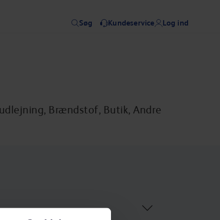
Søg
Kundeservice
Log ind
udlejning, Brændstof, Butik, Andre