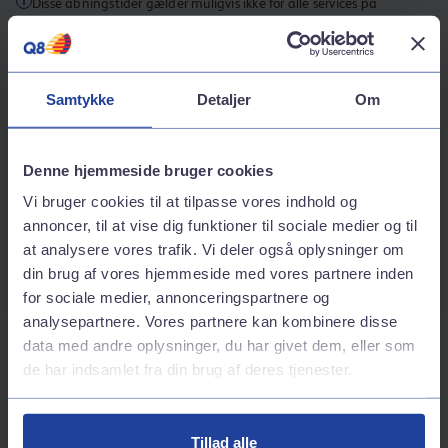
Disse åbningstider gælder muligvis ikke for alle services på
stationen.
Kontaktinformation
Samtykke
Detaljer
Om
Adresse
Måløv hovedgade 1
2760
Måløv
Denne hjemmeside bruger cookies
Rutebeskrivelse
Vi bruger cookies til at tilpasse vores indhold og
Telefonnummer
annoncer, til at vise dig funktioner til sociale medier og til
at analysere vores trafik. Vi deler også oplysninger om
70242424
din brug af vores hjemmeside med vores partnere inden
for sociale medier, annonceringspartnere og
analysepartnere. Vores partnere kan kombinere disse
data med andre oplysninger, du har givet dem, eller som
Tjenester på stationen
de har indsamlet fra din brug af deres tjenester.
Bilvask
Tillad alle