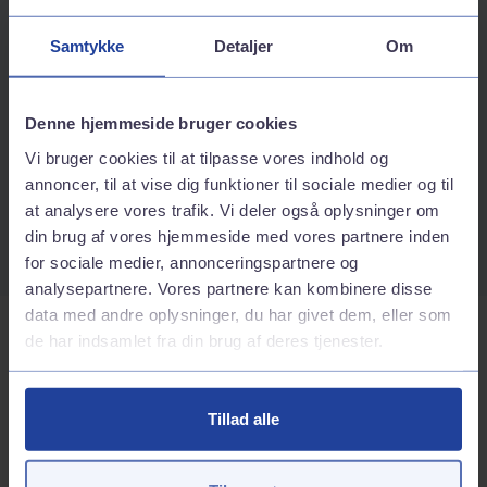
Kontaktinformation
Samtykke
Detaljer
Om
Adresse
Nyvang 1
Denne hjemmeside bruger cookies
5500
Middelfart
Vi bruger cookies til at tilpasse vores indhold og
Rutebeskrivelse
annoncer, til at vise dig funktioner til sociale medier og til
Telefonnummer
at analysere vores trafik. Vi deler også oplysninger om
70242424
din brug af vores hjemmeside med vores partnere inden
for sociale medier, annonceringspartnere og
analysepartnere. Vores partnere kan kombinere disse
data med andre oplysninger, du har givet dem, eller som
Tjenester på stationen
de har indsamlet fra din brug af deres tjenester.
Brændstof
Tillad alle
Inkluderede services
GoEasy 95 (E10)
Andre services