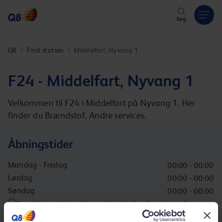
Hoppa över länk
Søg
Q8
Find station
Middelfart, Nyvang 1
F24 - Middelfart, Nyvang 1
Velkommen til F24 i Middelfart på Nyvang 1. Her
finder du Brændstof, Andre services.
Åbningstider
Mandag - Fredag
00:00 - 00:00
Lørdag
00:00 - 00:00
Søndag
00:00 - 00:00
Disse åbningstider gælder muligvis ikke for alle services på
stationen.