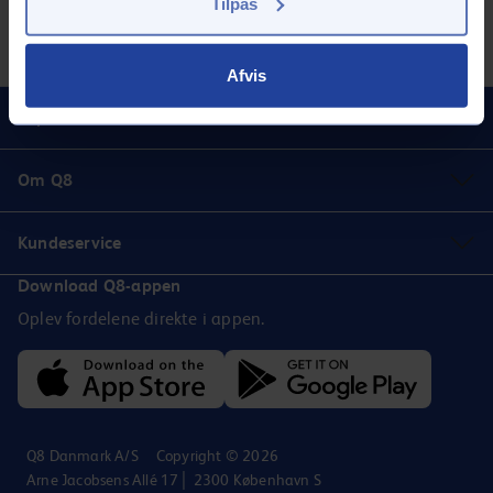
Tilpas
GoEasy 98 Extra (E5)
GoEasy Diesel
Inkluderede services
Tank med appen
Afvis
Populært
Om Q8
Kundeservice
Download Q8-appen
Oplev fordelene direkte i appen.
Q8 Danmark A/S
Copyright © 2026
Arne Jacobsens Allé 17│ 2300 København S