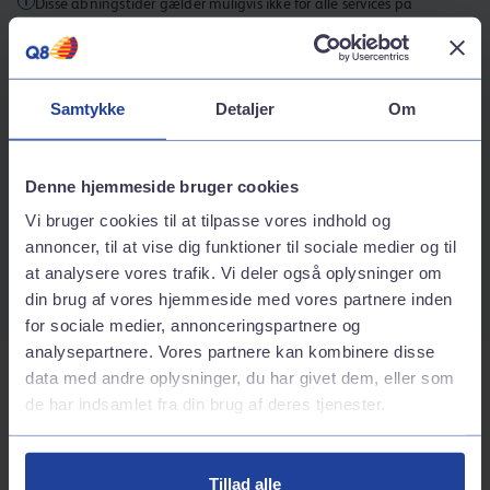
Disse åbningstider gælder muligvis ikke for alle services på
stationen.
Kontaktinformation
Samtykke
Detaljer
Om
Adresse
Gåbensevej 127
4800
Nykøbing f
Denne hjemmeside bruger cookies
Rutebeskrivelse
Vi bruger cookies til at tilpasse vores indhold og
Telefonnummer
annoncer, til at vise dig funktioner til sociale medier og til
at analysere vores trafik. Vi deler også oplysninger om
70242424
din brug af vores hjemmeside med vores partnere inden
for sociale medier, annonceringspartnere og
analysepartnere. Vores partnere kan kombinere disse
data med andre oplysninger, du har givet dem, eller som
Tjenester på stationen
de har indsamlet fra din brug af deres tjenester.
Bilvask
Tillad alle