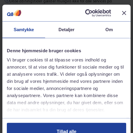
Disse åbningstider gælder muligvis ikke for alle services på
stationen.
Kontaktinformation
Samtykke
Detaljer
Om
Adresse
Fåborgvej 127
5250
Odense sv
Denne hjemmeside bruger cookies
Rutebeskrivelse
Vi bruger cookies til at tilpasse vores indhold og
Telefonnummer
annoncer, til at vise dig funktioner til sociale medier og til
at analysere vores trafik. Vi deler også oplysninger om
70242424
din brug af vores hjemmeside med vores partnere inden
for sociale medier, annonceringspartnere og
analysepartnere. Vores partnere kan kombinere disse
data med andre oplysninger, du har givet dem, eller som
Tjenester på stationen
de har indsamlet fra din brug af deres tjenester.
Bilvask
Tillad alle