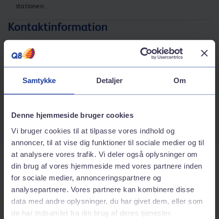
stationen.
Kontaktinformation
Adresse
Hobrovej 404
9200
Skalborg
Samtykke
Detaljer
Om
Rutebeskrivelse
Telefonnummer
Denne hjemmeside bruger cookies
98181822
Vi bruger cookies til at tilpasse vores indhold og
annoncer, til at vise dig funktioner til sociale medier og til
at analysere vores trafik. Vi deler også oplysninger om
Tjenester på stationen
din brug af vores hjemmeside med vores partnere inden
for sociale medier, annonceringspartnere og
analysepartnere. Vores partnere kan kombinere disse
Bilvask
data med andre oplysninger, du har givet dem, eller som
de har indsamlet fra din brug af deres tjenester.
Inkluderede services