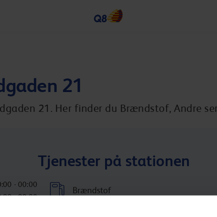
dgaden 21
gaden 21. Her finder du Brændstof, Andre ser
Tjenester på stationen
:00 - 00:00
Brændstof
:00 - 00:00
:00 - 00:00
Inkluderede services