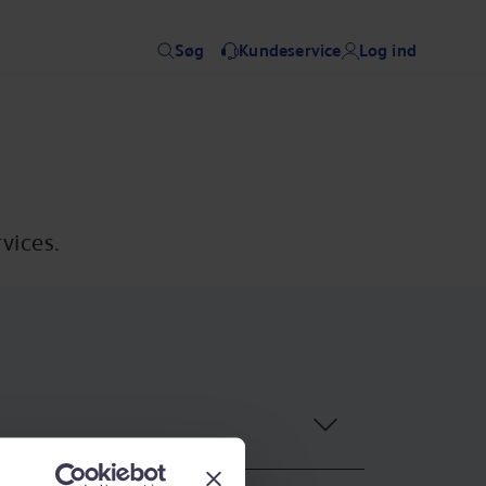
Søg
Kundeservice
Log ind
vices.