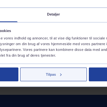
es på
GoEasy 95 (E10)
Andre services
GoEasy 98 Extra (E5)
Detaljer
GoEasy Diesel
Inkluderede services
Tank med appen
ookies
se vores indhold og annoncer, til at vise dig funktioner til sociale
oplysninger om din brug af vores hjemmeside med vores partnere i
ysepartnere. Vores partnere kan kombinere disse data med andr
et fra din brug af deres tjenester.
Tilpas