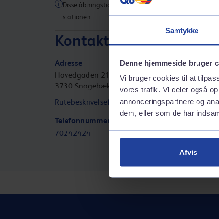
Disse åbningstider gælder muligvis ikke for alle servic
stationen.
Samtykke
Kontaktinformation
Adresse
Denne hjemmeside bruger c
Hovedgaden 21
Vi bruger cookies til at tilpas
3730
Snogebæk
vores trafik. Vi deler også 
annonceringspartnere og anal
Rutebeskrivelse
dem, eller som de har indsaml
Telefonnummer
70242424
Afvis