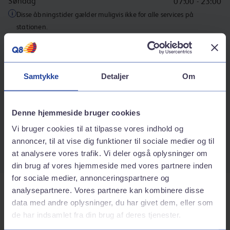
Søndag
07:00 - 23:00
Disse åbningstider gælder muligvis ikke for alle services på
stationen.
Kontaktinformation
Adresse
Samtykke
Detaljer
Om
Fredensvang runddel 10
8260
Viby j
Rutebeskrivelse
Denne hjemmeside bruger cookies
Telefonnummer
Vi bruger cookies til at tilpasse vores indhold og
annoncer, til at vise dig funktioner til sociale medier og til
86115333
at analysere vores trafik. Vi deler også oplysninger om
din brug af vores hjemmeside med vores partnere inden
for sociale medier, annonceringspartnere og
analysepartnere. Vores partnere kan kombinere disse
Tjenester på stationen
data med andre oplysninger, du har givet dem, eller som
de har indsamlet fra din brug af deres tjenester.
Bilvask