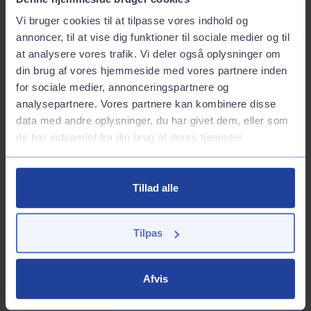
Find din skadesblanket her:
Q8Truck Dieselkort
Vi bruger cookies til at tilpasse vores indhold og
annoncer, til at vise dig funktioner til sociale medier og til
at analysere vores trafik. Vi deler også oplysninger om
Q8 LowRisQ Erhverv+
Q8 Servicestation
din brug af vores hjemmeside med vores partnere inden
for sociale medier, annonceringspartnere og
analysepartnere. Vores partnere kan kombinere disse
Opladning af elbil
data med andre oplysninger, du har givet dem, eller som
de har indsamlet fra din brug af deres tjenester.
Bilvask og vaskehal
Tillad alle
Q8 Brændstof
Tilpas
Q8 Produktservice
Afvis
Vis flere