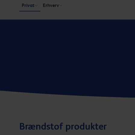
Hoppa över länk
Privat
Erhverv
Brændstof produkter