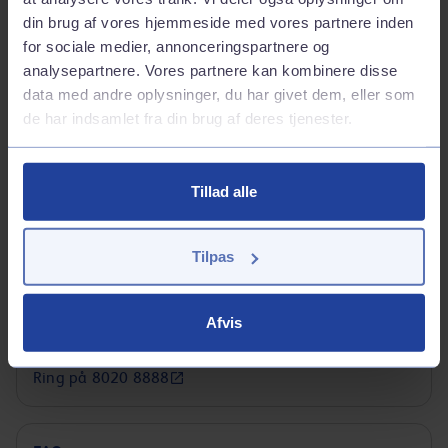
din brug af vores hjemmeside med vores partnere inden
for sociale medier, annonceringspartnere og
analysepartnere. Vores partnere kan kombinere disse
data med andre oplysninger, du har givet dem, eller som
Ring eller skriv til os
de har indsamlet fra din brug af deres tjenester.
Skriv til os
Tillad alle
Vi svarer typisk med det samme.
Send en mail
Tilpas
Ring til os
Afvis
Vi sidder klar til at hjælpe 24/7.
Ring på 8020 8888