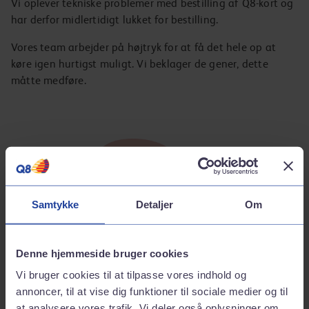
Vi oplever tekniske problemer med bestilling af Q8-kort og
har derfor midlertidigt lukket for bestilling.
Vores team arbejder på højtryk for at få det hele op at
køre igen hurtigst muligt. Vi beklager de gener, dette
måtte medføre.
Samtykke
Detaljer
Om
Denne hjemmeside bruger cookies
Vi bruger cookies til at tilpasse vores indhold og
annoncer, til at vise dig funktioner til sociale medier og til
at analysere vores trafik. Vi deler også oplysninger om