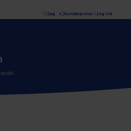
Søg
Kundeservice
Log ind
n
landet.