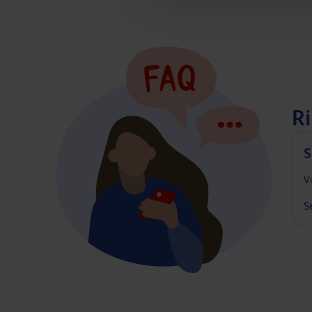
Ri
S
V
S