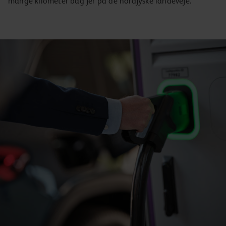
mange kilometer bag jer på de nordjyske landeveje.