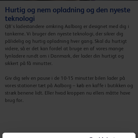
Hurtig og nem opladning og den nyeste
teknologi
Q8’s ladestandere omkring Aalborg er designet med dig i
tankerne. Vi bruger den nyeste teknologi, der sikrer dig
pålidelig og hurtig opladning hver gang. Skal du hurtigt
videre, så er det kan fordel at bruge en af vores mange
lynladere rundt om i Danmark, der lader din hurtigt og
sikkert på få minutter.
Giv dig selv en pause i de 10-15 minutter bilen lader på
vores stationer tæt på Aalborg – køb en kaffe i butikken og
stræk benene lidt. Eller hvad kroppen nu ellers måtte have
brug for.