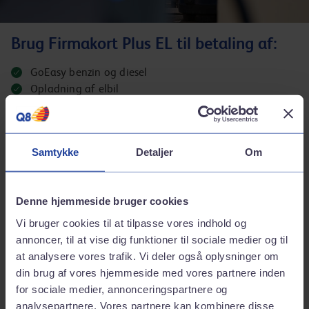
Brug Firmakort Plus EL til betaling af:
GoEasy benzin og diesel
Opladning af elbil
Bilvask
Smøremidler
Broafgift Øresund + Storebælt*
Samtykke
Detaljer
Om
Kør-videre-produkter**
Denne hjemmeside bruger cookies
Vi bruger cookies til at tilpasse vores indhold og
Din rabat på brændstof og Basisvask følger med, når du
annoncer, til at vise dig funktioner til sociale medier og til
tanker og vasker på vores partner-stationer i hele landet.
at analysere vores trafik. Vi deler også oplysninger om
din brug af vores hjemmeside med vores partnere inden
Rabatten beregnes på Q8s gældende listepriser.
for sociale medier, annonceringspartnere og
Rabatterne kan ikke kombineres med andre rabatter. Ved
analysepartnere. Vores partnere kan kombinere disse