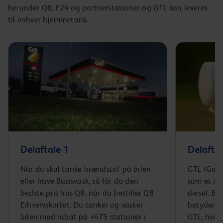
herunder Q8, F24 og partnerstationer og GTL kan leveres
til enhver hjemmetank.
Delaftale 1
Delaftal
Når du skal tanke brændstof på bilen
GTL (Gas-
eller have Basisvask, så får du den
som et ide
bedste pris hos Q8, når du bestiller Q8
diesel. B
Erhvervskortet. Du tanker og vasker
betyder, 
bilen med rabat på +475 stationer i
GTL, hvilk