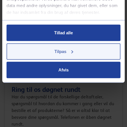
priskrig, faktureres standerprisen såfremt den er lavere end
data med andre oplysninger, du har givet dem, eller som
Q8’s listepris minus kortrabatten.
de har indsamlet fra din brug af deres tjenester.
*Produkter til bilen er fx køler-, karburator- og
sprinklervæske, petroleum, låseolie, isfjerner, autopærer,
Tillad alle
viskerblade og sikringer.
**Betaling af p-afgift, lufthavn og broafgift på Øresunds- og
Storebæltsbroen.
Tilpas
Afvis
Ring til os døgnet rundt
Har du spørgsmål til de forskellige deltaftaler,
spørgsmål til hvordan du kommer i gang eller vil du
bestille et af produkterne? Så er vi altid klar til at
besvare dine spørgsmål. Telefonen er åben døgnet
rundt.