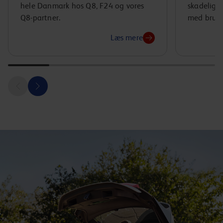
hele Danmark hos Q8, F24 og vores
skadelige
Q8-partner.
med bruge
Læs mere