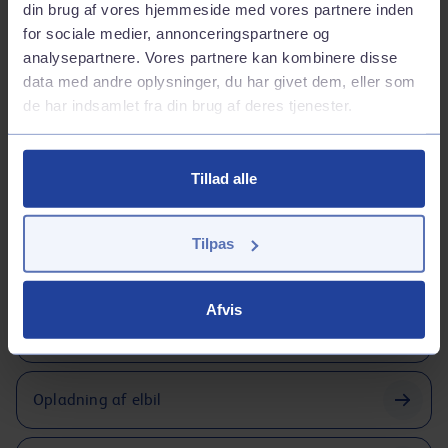
din brug af vores hjemmeside med vores partnere inden
Hos Q8 tilbyder vi udlejningstrailere på 76 stationer.
for sociale medier, annonceringspartnere og
Hvilken olie skal min bil bruge?
Vi har alt fra de mindre åbne trailere til de helt store
analysepartnere. Vores partnere kan kombinere disse
flyttetrailere.
data med andre oplysninger, du har givet dem, eller som
En motor uden olie er som en fisk uden vand.
de har indsamlet fra din brug af deres tjenester.
Book din trailer her
Alle emner
Tillad alle
Brug
smøreskemaet
til at sikre dig, at du bruger den
Bliv Q8 kunde
rigtige olie til din bil, motorcykel eller varevogn, eller
hent vores
Q8 app
, hvor du via dit
Tilpas
registreringsnummer kan finde det rigtige produkt til
Q8-appen
Værd at vide
din bil.
Afvis
Dit Q8 kort
Du skal have dit rigtige kørekort. Hvis du lige
Og husk, at vi altid har olie til 80 % af den danske
har taget kørekort, er det midlertidige
bilpark på lager.
Opladning af elbil
kørekort ikke tilstrækkeligt.