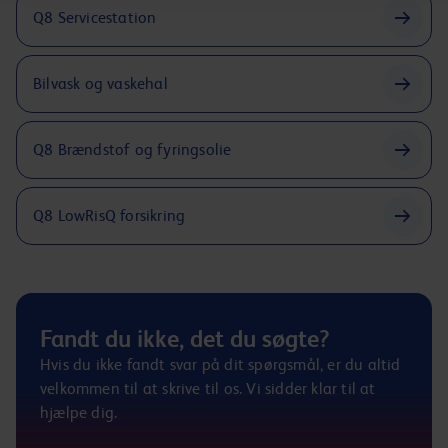
Hvis du har yderligere spørgsmål, ring til vores Q8
Du kan desværre ikke leje en trailer på én
Q8 Servicestation
kundeservice på
8020 8888
- vi er klar til at hjælpe
station og aflevere den på en anden station.
døgnet rundt, eller vælg
Skriv til os
.
Bilvask og vaskehal
Q8 Brændstof og fyringsolie
Q8 LowRisQ forsikring
Fandt du ikke, det du søgte?
Hvis du ikke fandt svar på dit spørgsmål, er du altid
velkommen til at skrive til os. Vi sidder klar til at
hjælpe dig.